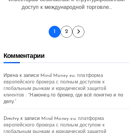
доступ к международной торговле...
Пагинация
1
2
записей
Комментарии
Ирина
к записи
Mind Money eu: платформа
европейского брокера с полным доступом к
глобальным рынкам и юридической защитой
клиентов
: “
Наконец-то брокер, где всё понятно и по
делу.
”
Dmitry
к записи
Mind Money eu: платформа
европейского брокера с полным доступом к
глобальным рынкам и юридической защитой