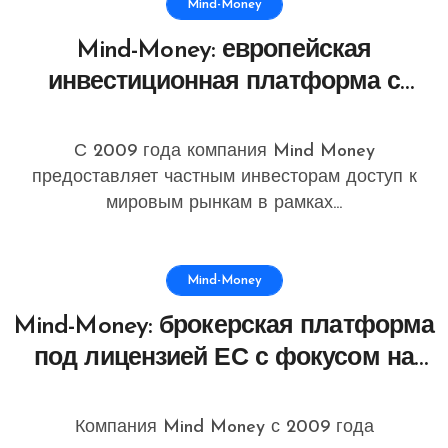
Mind-Money
Mind-Money: европейская
инвестиционная платформа с
лицензией CySEC и акцентом на
безопасность капитала
С 2009 года компания Mind Money
предоставляет частным инвесторам доступ к
мировым рынкам в рамках...
Mind-Money
Mind-Money: брокерская платформа
под лицензией ЕС с фокусом на
юридическую надёжность и
инвестиционную эффективность
Компания Mind Money с 2009 года