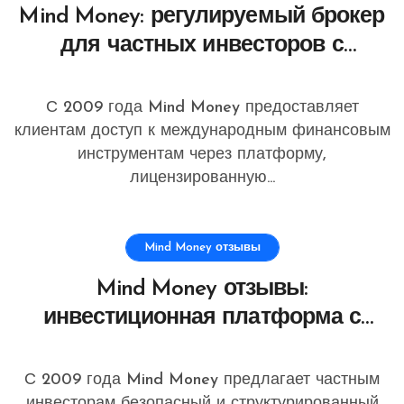
Mind Money: регулируемый брокер
для частных инвесторов с
акцентом на прозрачность,
стабильность и безопасность
С 2009 года Mind Money предоставляет
клиентам доступ к международным финансовым
инструментам через платформу,
лицензированную...
Mind Money отзывы
Mind Money отзывы:
инвестиционная платформа с
европейской регистрацией и
доступом к глобальным рынкам
С 2009 года Mind Money предлагает частным
инвесторам безопасный и структурированный